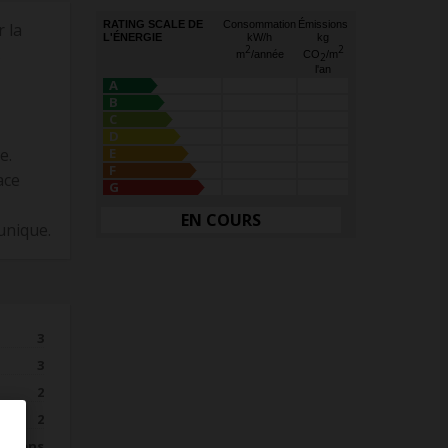
RATING SCALE DE
Consommation
Émissions
 la
L'ÉNERGIE
kW/h
kg
2
2
s
m
/année
CO
/m
2
l'an
A
B
C
D
e.
E
F
ace
G
EN COURS
unique.
3
3
2
2
tchens