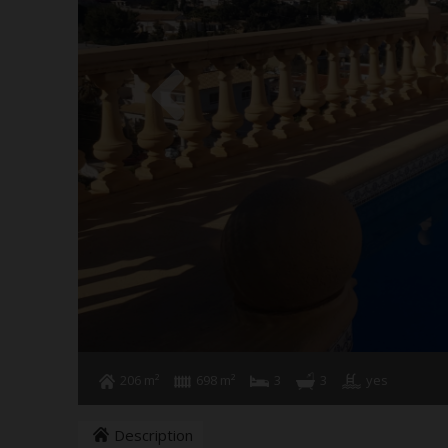
206 m²
698 m²
3
3
yes
Description