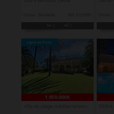
Villa à Beniatla, Denia
Denia - Beniadla
Ref. EUJ9RBI
Denia -
2
2
Ligne de front
1.950.000€
Villa de plage méditerranéenne en première li...