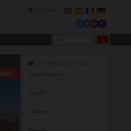
(
) Favoris
0
En contact avec nous
000€
*
Nom et Prénom:
*
E -mail:
*
Téléphone:
Message: