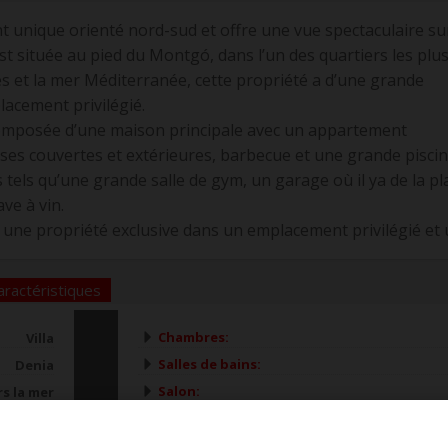
nt unique orienté nord-sud et offre une vue spectaculaire sur
 est située au pied du Montgó, dans l’un des quartiers les plu
s et la mer Méditerranée, cette propriété a d’une grande
placement privilégié.
 composée d’une maison principale avec un appartement
sses couvertes et extérieures, barbecue et une grande piscin
els qu’une grande salle de gym, un garage où il ya de la pl
ave à vin.
une propriété exclusive dans un emplacement privilégié et 
aractéristiques
Chambres:
Villa
Salles de bains:
Denia
Salon:
rs la mer
Salle à manger:
698 m²
Cuisine:
206 m²
two_ki