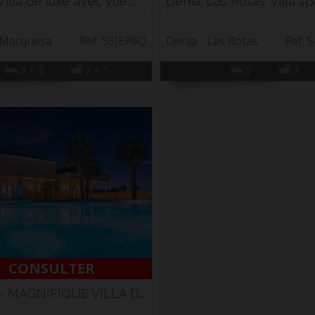
Denia. Villa de luxe avec vue magnifique sur ...
 Marquesa
Ref. SSJEP6Q
Denia - Las Rotas
Ref. 
3 + 2
2 + 1
5
3
CONSULTER
DENIA - MAGNIFIQUE VILLA DE LUXE À VENDRE PRÈ...