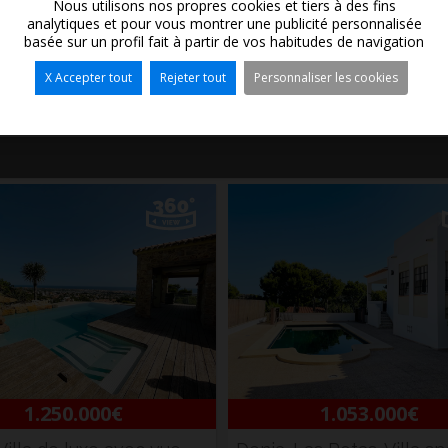
Nous utilisons nos propres cookies et tiers à des fins
analytiques et pour vous montrer une publicité personnalisée
Année de construction:
142 m²
basée sur un profil fait à partir de vos habitudes de navigation
X Accepter tout
Rejeter tout
Personnaliser les cookies
n contrat. L'offre peut être modifiée ou retirée sans préavis. Le prix n'inclut pas les
1.250.000€
1.053.000€