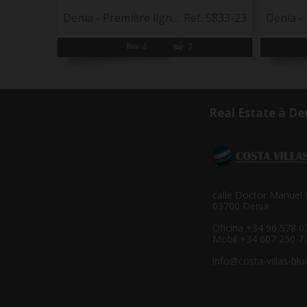
Denia - Première ligne de plage
Ref. 5833-23
Denia - 
4
2
Real Estate à De
calle Doctor Manuel 
03700 Denia
Oficina +34 96 578 0
Mobil +34 607 250 7
info@costa-villas-bl