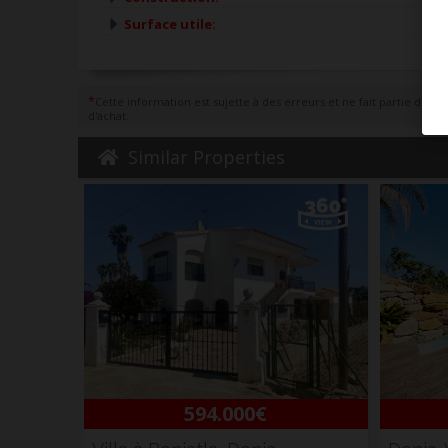
Surface utile:
*
Cette information est sujette à des erreurs et ne fait partie d'aucu
d'achat.
Similar Properties
594.000€