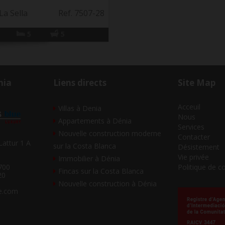
La Sella
Ref. 7507-28
5
5
nia
Liens directs
Site Map
Acceuil
Villas à Denia
Nous
Appartements à Dénia
Services
Nouvelle construction moderne
Contacter
Lattur 1 A
sur la Costa Blanca
Désistement
Vie privée
Immobilier à Dénia
Politique de c
700
Fincas sur la Costa Blanca
20
Nouvelle construction à Dénia
ue.com