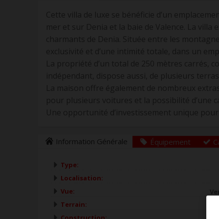
Cette villa de luxe se bénéficie d’un emplaceme
mer et sur Denia et la baie de Valence. La villa
charmants de Denia. Située entre les montagne
exclusivité et d’une intimité totale, dans un em
La propriété d’un total de 250 mètres carrés,
indépendant, dispose aussi, de plusieurs terra
La maison offre également de nombreux extras t
pour plusieurs voitures et la possibilité d’une c
Une opportunité d’investissement unique pour 
Information Générale
Équipement
C
Type:
Localisation:
Vue:
Ve
Terrain:
Construction: